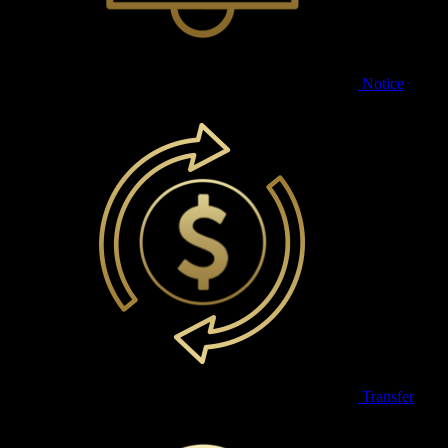
Notice
Transfer